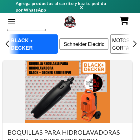
Agrega productos al carrito y haz tu pedido
por WhatsApp
Ordenar
BLACK +
MOTOSIER
Schneider Electric
DECKER
CORTADO
BOQUILLAS PARA HIDROLAVADORAS