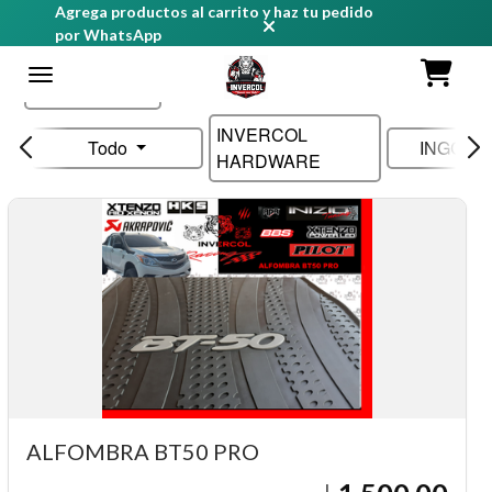
Agrega productos al carrito y haz tu pedido
por WhatsApp
Ordenar
INVERCOL
Todo
INGCO 
HARDWARE
ALFOMBRA BT50 PRO
L