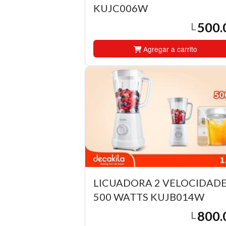
KUJC006W
500.
L
Agregar a carrito
LICUADORA 2 VELOCIDAD
500 WATTS KUJB014W
800.
L