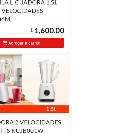
LA LICUADORA 1.5L
2 VELOCIDADES
06M
1,600.00
L
Agregar a carrito
DORA 2 VELOCIDADES
TTS KUJB001W