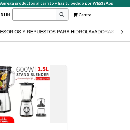
roductos al carrito y haz tu pedido por WhatsApp
R HN
Carrito
ESORIOS Y REPUESTOS PARA HIDROLAVADORAS
INV