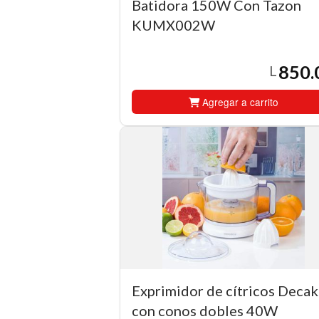
Batidora 150W Con Tazon
KUMX002W
850.
L
Agregar a carrito
Exprimidor de cítricos Decak
con conos dobles 40W