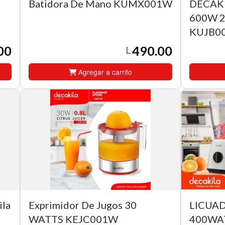
Batidora De Mano KUMX001W
DECAKI
600W 
KUJB0
00
490.00
L
Agregar a carrito
ila
Exprimidor De Jugos 30
LICUA
WATTS KEJC001W
400WA