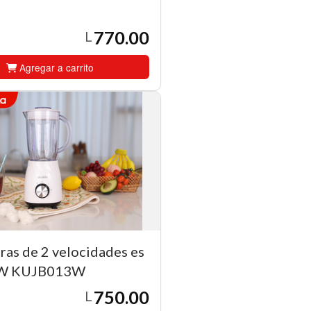
770.00
L
Agregar a carrito
ras de 2 velocidades es
0W KUJB013W
750.00
L