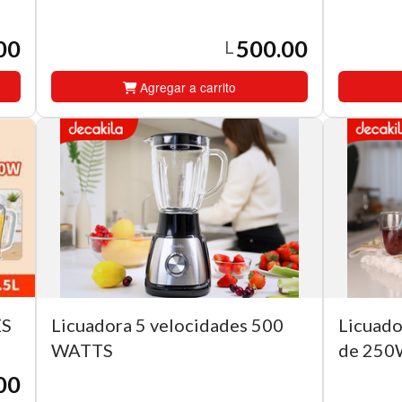
00
500.00
L
Agregar a carrito
ES
Licuadora 5 velocidades 500
Licuado
WATTS
de 25
00